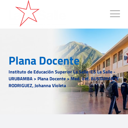
Plana Docente
Instituto de Educación Superior La Salle IES La Salle -
URUBAMBA
>
Plana Docente
>
Med. Vet. BUSTAMANTE
RODRIGUEZ, Johanna Violeta