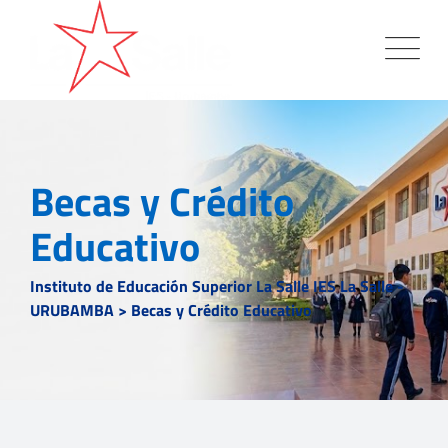
Skip
to
content
Becas y Crédito
Educativo
Instituto de Educación Superior La Salle IES La Salle -
URUBAMBA
>
Becas y Crédito Educativo