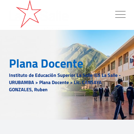
Plana Docente
Instituto de Educación Superior La Salle IES La Salle -
URUBAMBA
>
Plana Docente
>
Lic. CANSAYA
GONZALES, Ruben