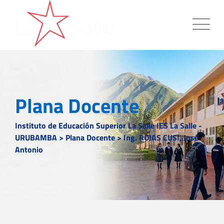
Plana Docente
Instituto de Educación Superior La Salle IES La Salle -
URUBAMBA
>
Plana Docente
>
Ing. ROJAS CUSI, José
Antonio