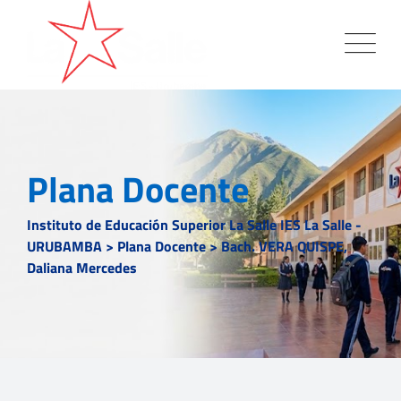
Plana Docente
Instituto de Educación Superior La Salle IES La Salle -
URUBAMBA
>
Plana Docente
>
Bach. VERA QUISPE,
Daliana Mercedes