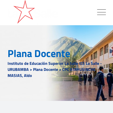
Plana Docente
Instituto de Educación Superior La Salle IES La Salle -
URUBAMBA
>
Plana Docente
>
CPC ATAHUSINCHE
MASIAS, Aldo