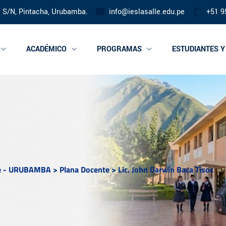
s S/N, Pintacha, Urubamba.
info@ieslasalle.edu.pe
+51 9
ACADÉMICO
PROGRAMAS
ESTUDIANTES 
lle - URUBAMBA
>
Plana Docente
>
Lic. John Darwin Baca Tisoc