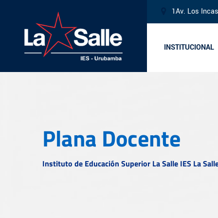
Skip
1Av. Los Inca
to
content
INSTITUCIONAL
Plana Docente
Instituto de Educación Superior La Salle IES La Sa